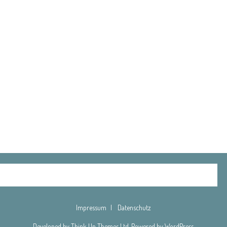
Impressum
Datenschutz
Developed by
Think Up Themes Ltd
. Powered by
WordPress
.