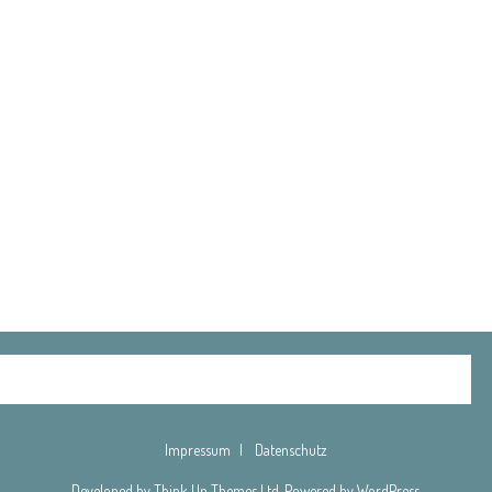
Impressum
Datenschutz
Developed by
Think Up Themes Ltd
. Powered by
WordPress
.