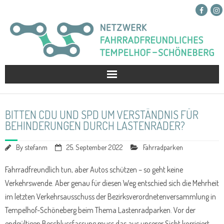
Netzwerk
BITTEN CDU UND SPD UM VERSTÄNDNIS FÜR
Projekte
BEHINDERUNGEN DURCH LASTENRÄDER?
Presse
By
stefanm
25. September 2022
Fahrradparken
Fahrradfreundlich tun, aber Autos schützen – so geht keine
Kontakt
Verkehrswende. Aber genau für diesen Weg entschied sich die Mehrheit
Spenden
im letzten Verkehrsausschuss der Bezirksverordnetenversammlung in
Tempelhof-Schöneberg beim Thema Lastenradparken. Vor der
endgültigen Beschlussfassung muss das aus unserer Sicht korrigiert