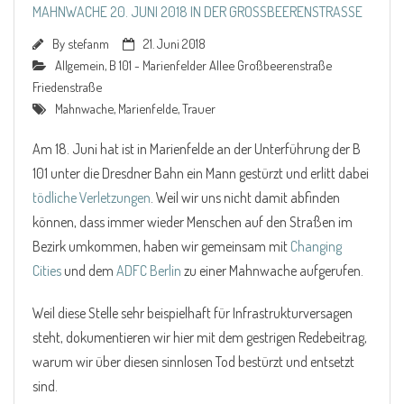
MAHNWACHE 20. JUNI 2018 IN DER GROSSBEERENSTRASSE
By
stefanm
21. Juni 2018
Allgemein
,
B 101 - Marienfelder Allee Großbeerenstraße
Friedenstraße
Mahnwache
,
Marienfelde
,
Trauer
Am 18. Juni hat ist in Marienfelde an der Unterführung der B
101 unter die Dresdner Bahn ein Mann gestürzt und erlitt dabei
tödliche Verletzungen
. Weil wir uns nicht damit abfinden
können, dass immer wieder Menschen auf den Straßen im
Bezirk umkommen, haben wir gemeinsam mit
Changing
Cities
und dem
ADFC Berlin
zu einer Mahnwache aufgerufen.
Weil diese Stelle sehr beispielhaft für Infrastrukturversagen
steht, dokumentieren wir hier mit dem gestrigen Redebeitrag,
warum wir über diesen sinnlosen Tod bestürzt und entsetzt
sind.