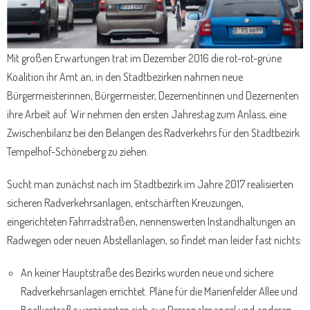
Mit großen Erwartungen trat im Dezember 2016 die rot-rot-grüne
Koalition ihr Amt an, in den Stadtbezirken nahmen neue
Bürgermeisterinnen, Bürgermeister, Dezernentinnen und Dezernenten
ihre Arbeit auf. Wir nehmen den ersten Jahrestag zum Anlass, eine
Zwischenbilanz bei den Belangen des Radverkehrs für den Stadtbezirk
Tempelhof-Schöneberg zu ziehen.
Sucht man zunächst nach im Stadtbezirk im Jahre 2017 realisierten
sicheren Radverkehrsanlagen, entschärften Kreuzungen,
eingerichteten Fahrradstraßen, nennenswerten Instandhaltungen an
Radwegen oder neuen Abstellanlagen, so findet man leider fast nichts:
An keiner Hauptstraße des Bezirks wurden neue und sichere
Radverkehrsanlagen errichtet. Pläne für die Marienfelder Allee und
Boelkestraße verzögerten sich aus Personalmangel und anderen