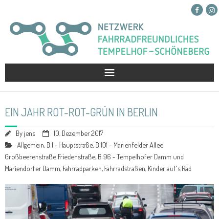
Netzwerk
EIN JAHR ROT-ROT-GRÜN IN BERLIN
Projekte
By
jens
10. Dezember 2017
Presse
Allgemein
,
B 1 - Hauptstraße
,
B 101 - Marienfelder Allee
Großbeerenstraße Friedenstraße
,
B 96 - Tempelhofer Damm und
Kontakt
Mariendorfer Damm
,
Fahrradparken
,
Fahrradstraßen
,
Kinder auf's Rad
Spenden