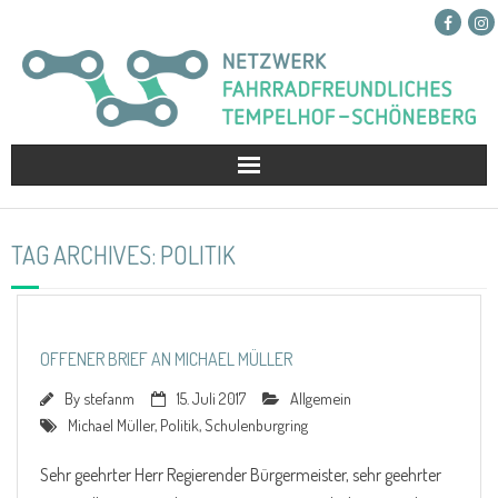
Netzwerk
TAG ARCHIVES:
POLITIK
Projekte
Presse
OFFENER BRIEF AN MICHAEL MÜLLER
Kontakt
By
stefanm
15. Juli 2017
Allgemein
Michael Müller
,
Politik
,
Schulenburgring
Spenden
Sehr geehrter Herr Regierender Bürgermeister, sehr geehrter