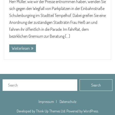
Herr Müller, wie wir der Presse entnommen haben, wenden Sie
sich gegen den Wegfall von Parkplätzen in der Einbahnstraße
Schulenburgring im Stadtteil Tempelhof. Dabei greifen Sie eine
Anordnung der zuständigen Stadträtin Frau Heiß an und
fahren ihr öffentlich in die Parade. Im FahrRat, dem
bezirklichen Gremium zur Beratung […]
Weiterlesen
Impressum
Datenschutz
Developed by
Think Up Themes Ltd
. Powered by
WordPress
.