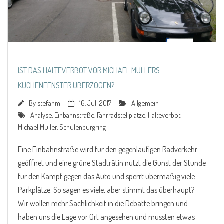
IST DAS HALTEVERBOT VOR MICHAEL MÜLLERS
KÜCHENFENSTER ÜBERZOGEN?
By
stefanm
16. Juli 2017
Allgemein
Analyse
,
Einbahnstraße
,
Fahrradstellplätze
,
Halteverbot
,
Michael Müller
,
Schulenburgring
Eine Einbahnstraße wird für den gegenläufigen Radverkehr
geöffnet und eine grüne Stadträtin nutzt die Gunst der Stunde
für den Kampf gegen das Auto und sperrt übermäßig viele
Parkplätze. So sagen es viele, aber stimmt das überhaupt?
Wir wollen mehr Sachlichkeit in die Debatte bringen und
haben uns die Lage vor Ort angesehen und mussten etwas