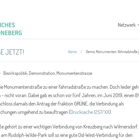
Netzwerk
 JETZT!
Home
/
Demo: Monumenten-Fahrradstraße j
Bezirkspolitik
,
Demonstration
,
Monumentenstrasse
, die Monumentenstraße zu einer Fahrradstraße zu machen. Doch leider geh
in – nicht voran. Dabei gab es schon vor fünf Jahren, im Juni 2019, einen 
chloss damals den Antrag der Fraktion GRÜNE, die Verbindung als
suchungen umgehend zu beauftragen (
Drucksache 1257/XX
).
gehört zu einer wichtigen Verbindung von Kreuzberg nach Wilmersdorf. 
 am Rudolph-Wilde-Park soll so eine gute Ost-West-Verbindung für den