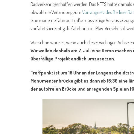
Radverkehr geschaffen werden. Das NFTS hatte damals
obwohl die Verbindung zum
Vorrangnetz des Berliner Ra
eine moderne Fahrradstraße muss einige Voraussetzungen 
vorfahrtsberechtigt befahrbar sein, Pkw-Verkehr soll w
Wie schön wäre es, wenn auch dieser wichtigen Achse en
Wir wollen deshalb am 7. Juli eine Demo machen 
überfällige Projekt endlich umzusetzen.
Treffpunkt ist um 16 Uhr an der Langenscheidtstra
Monumentenbrücke gibt es dann ab 16:30 eine l
der autofreien Brücke und anregenden Spielen fü